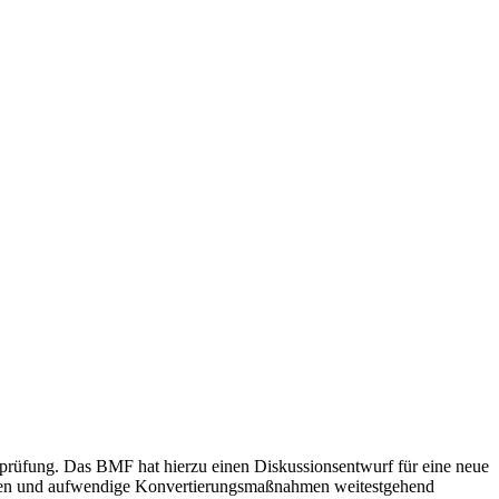
sprüfung. Das BMF hat hierzu einen Diskussionsentwurf für eine neue
werden und aufwendige Konvertierungsmaßnahmen weitestgehend
 brisant ist, dass die Finanzverwaltung die Beweiskraft der
den (können).
oads/2017/09/Debatin_Logo_blau_web.jpg
Manuel Debatin
2024-09-09