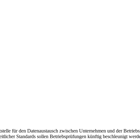
ittstelle für den Datenaustausch zwischen Unternehmen und der Betrieb
heitlicher Standards sollen Betriebsprüfungen künftig beschleunigt 
 hohen technischen Umstellungsaufwand als auch hohe Kosten. Besonders
 nicht nach der Vorgabe der einheitlichen Schnittstelle übermittelt wer
enschnittstelle
,
Finanzverwaltung
pg
1706
2560
Manuel Debatin
https://stb-debatin.de/wp-content/upl