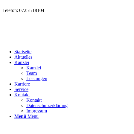
Telefon: 07251/18104
Startseite
Aktuelles
Kanzlei
Kanzlei
Team
Leistungen
Karriere
Service
Kontakt
Kontakt
Datenschutzerklärung
Impressum
Menü
Menü
Buchführungsdaten-Schnittstelle
9. September 2024
/
in
Allgemein