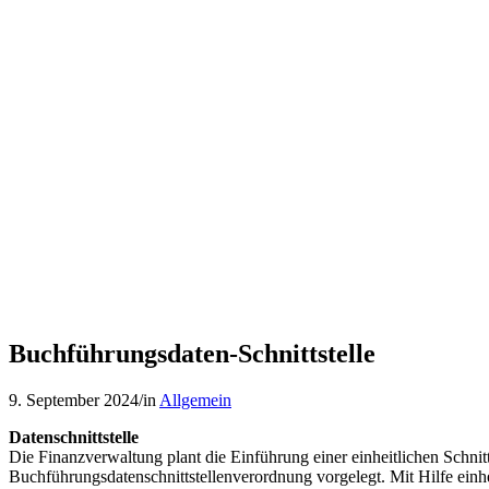
Datenschnittstelle
Die Finanzverwaltung plant die Einführung einer einheitlichen Schn
Buchführungsdatenschnittstellenverordnung vorgelegt. Mit Hilfe ein
vermieden werden.
Hoher Aufwand
Die Neuregelung bedeutet für die Unternehmen voraussichtlich einen
Buchführung schon allein deshalb in Frage stellen will, weil die Daten
Schlagworte:
Betriebsprüfung
,
Buchführungsdaten-Schnittstelle
,
Dat
Eintrag teilen
Teilen auf WhatsApp
https://stb-debatin.de/wp-content/uploads/2022/08/Vertrag-III-scaled.j
07:00:58
2024-06-18 11:16:05
Buchführungsdaten-Schnittstelle
Das könnte Dich auch interessieren