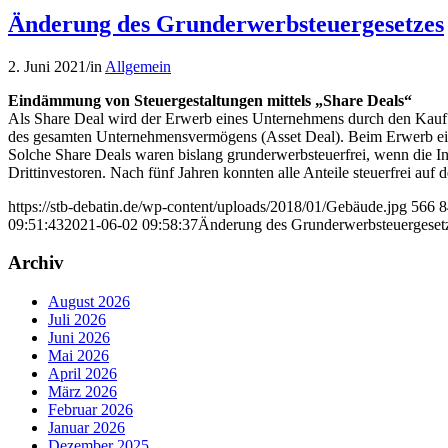
Änderung des Grunderwerbsteuergesetzes
2. Juni 2021
/
in
Allgemein
Eindämmung von Steuergestaltungen mittels „Share Deals“
Als Share Deal wird der Erwerb eines Unternehmens durch den Kauf de
des gesamten Unternehmensvermögens (Asset Deal). Beim Erwerb einer
Solche Share Deals waren bislang grunderwerbsteuerfrei, wenn die I
Drittinvestoren. Nach fünf Jahren konnten alle Anteile steuerfrei au
https://stb-debatin.de/wp-content/uploads/2018/01/Gebäude.jpg
566
8
09:51:43
2021-06-02 09:58:37
Änderung des Grunderwerbsteuergeset
Archiv
August 2026
Juli 2026
Juni 2026
Mai 2026
April 2026
März 2026
Februar 2026
Januar 2026
Dezember 2025