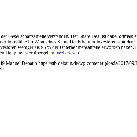
r Gesellschaftsanteile verstanden. Der Share Deal ist dabei oftmals e
 Immobilie im Wege eines Share Deals kaufen Investoren statt der Immo
nvestoren weniger als 95 % der Unternehmensanteile erworben haben. D
f den Hauptinvestor übergehen.
Weiterlesen
49
Manuel Debatin
https://stb-debatin.de/wp-content/uploads/2017/0
zes