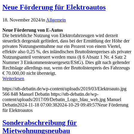
Neue Förderung für Elektroautos
18. November 2024
/
in
Allgemein
Neue Förderung von E-Autos
Die betriebliche Nutzung von Elektrofahrzeugen wird derzeit
steuerlich dergestalt gefördert, dass bei der Ermittlung der Höhe der
privaten Nutzungsentnahme nur ein Prozent von einem Viertel,
effektiv also 0,25 %, des inländischen Bruttolistenpreises als privater
Nutzungsanteil versteuert werden muss (§ 6 Absatz 1 Nr. 4 Satz 2
Nummer 3 Einkommensteuergesetz/EStG). Dies gilt nach geltender
Rechtslage allerdings nur, wenn der Bruttolistenpreis des Fahrzeugs
€ 70.000,00 nicht übersteigt.
Weiterlesen
https://stb-debatin.de/wp-content/uploads/2019/03/Elektroauto.jpg
566
848
Manuel Debatin
https://stb-debatin.de/wp-
content/uploads/2017/09/Debatin_Logo_blau_web.jpg
Manuel
Debatin
2024-11-18 07:00:38
2024-10-29 09:49:57
Neue Förderung
für Elektroautos
Sonderabschreibung für
Mietwohnungsneubau