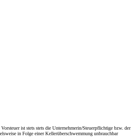
rsteuer ist stets stets die Unternehmerin/Steuerpflichtige bzw. der
spielsweise in Folge einer Kellerüberschwemmung unbrauchbar
e um Fristverlängerung anzuzeigen. Handelt es sich um höhere
retten – am besten zusammen mit Überweisungsbelegen – den
nalrechnung verloren gegangen ist, oder es sollte die unlesbare
en erfolgt sind (z. B. Kauf von Büroausstattung für…, am…,
g von Zeuginnen und Zeugen weiter (zum Zeugenbeweis vgl. BFH-
ehr erhältlich sind.
loads/2017/09/Debatin_Logo_blau_web.jpg
Manuel Debatin
2024-11-04