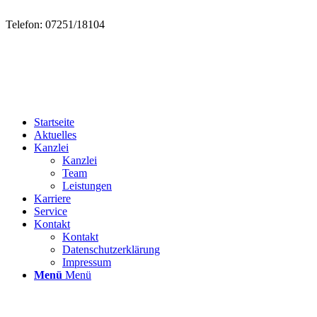
Telefon: 07251/18104
Startseite
Aktuelles
Kanzlei
Kanzlei
Team
Leistungen
Karriere
Service
Kontakt
Kontakt
Datenschutzerklärung
Impressum
Menü
Menü
Verlorene oder verblasste Belege
4. November 2024
/
in
Allgemein