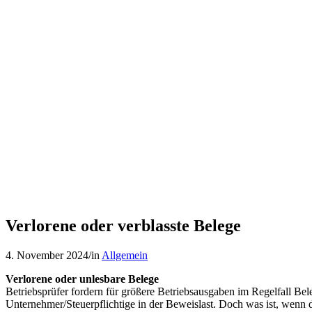
Verlorene oder unlesbare Belege
Betriebsprüfer fordern für größere Betriebsausgaben im Regelfall Bel
Unternehmer/Steuerpflichtige in der Beweislast. Doch was ist, wenn 
geworden sind?
Handlungshinweise
Um die Festsetzung eines Verzögerungsgeldes zu vermeiden, empfiehlt
Rechnungen, sollte bei den Rechnungsausstellerinnen und -ausstel
Betriebsausgaben- und Vorsteuerabzug im Regelfall.
Eigenbeleg
Sofern keine Zweitschriften angefordert werden können, hilft ein Eige
Rechnung angeheftet werden. Der Eigenbeleg muss Informationen da
Kosten netto zzgl. Umsatzsteuer, Kaufdatum, Verkäuferin oder Verk
Urteil vom 23.10.2014, V R 23/13 BStBl 2015 II S. 313). Bei verlore
Schlagworte:
Belege
,
Betriebsprüfer
,
Duplikate
,
Eigenbeleg
Eintrag teilen
Teilen auf WhatsApp
https://stb-debatin.de/wp-content/uploads/2024/06/Rechnung-I-scaled
07:00:35
2024-10-29 09:10:30
Verlorene oder verblasste Belege