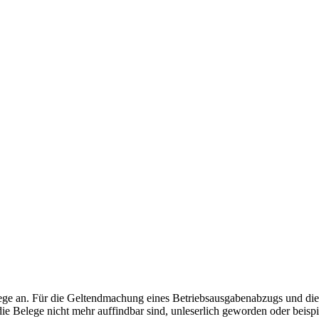
ege an. Für die Geltendmachung eines Betriebsausgabenabzugs und die Vo
die Belege nicht mehr auffindbar sind, unleserlich geworden oder bei
 es sich zunächst, das Fehlen von angeforderten Belegen mit der Bitt
lern um Übersendung von Rechnungskopien gebeten werden. Duplikate 
nbeleg. Auf dem Eigenbeleg sollte entweder notiert sein, dass die Origi
rüber enthalten, aus welchen Gründen in welcher Höhe an wen Zahlung
äufer bzw. Bezugsadresse). Sofern möglich, hilft auch die Benennun
nen Belegen sollte auch dokumentiert werden, warum Duplikate nicht m
.jpg
2560
1707
Manuel Debatin
https://stb-debatin.de/wp-content/up