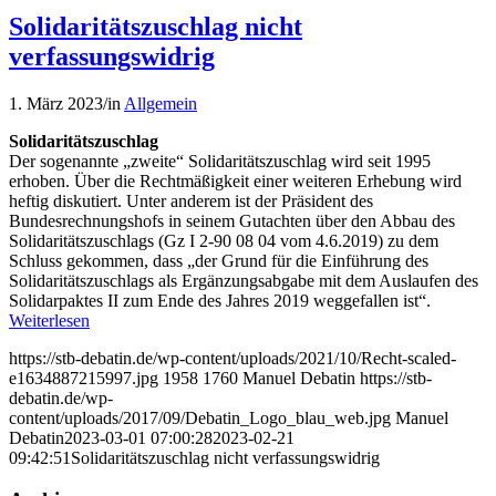
Solidaritätszuschlag nicht
verfassungswidrig
1. März 2023
/
in
Allgemein
Solidaritätszuschlag
Der sogenannte „zweite“ Solidaritätszuschlag wird seit 1995
erhoben. Über die Rechtmäßigkeit einer weiteren Erhebung wird
heftig diskutiert. Unter anderem ist der Präsident des
Bundesrechnungshofs in seinem Gutachten über den Abbau des
Solidaritätszuschlags (Gz I 2-90 08 04 vom 4.6.2019) zu dem
Schluss gekommen, dass „der Grund für die Einführung des
Solidaritätszuschlags als Ergänzungsabgabe mit dem Auslaufen des
Solidarpaktes II zum Ende des Jahres 2019 weggefallen ist“.
Weiterlesen
https://stb-debatin.de/wp-content/uploads/2021/10/Recht-scaled-
e1634887215997.jpg
1958
1760
Manuel Debatin
https://stb-
debatin.de/wp-
content/uploads/2017/09/Debatin_Logo_blau_web.jpg
Manuel
Debatin
2023-03-01 07:00:28
2023-02-21
09:42:51
Solidaritätszuschlag nicht verfassungswidrig