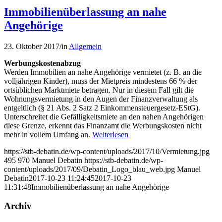
Immobilienüberlassung an nahe
Angehörige
23. Oktober 2017
/
in
Allgemein
Werbungskostenabzug
Werden Immobilien an nahe Angehörige vermietet (z. B. an die
volljährigen Kinder), muss der Mietpreis mindestens 66 % der
ortsüblichen Marktmiete betragen. Nur in diesem Fall gilt die
Wohnungsvermietung in den Augen der Finanzverwaltung als
entgeltlich (§ 21 Abs. 2 Satz 2 Einkommensteuergesetz-EStG).
Unterschreitet die Gefälligkeitsmiete an den nahen Angehörigen
diese Grenze, erkennt das Finanzamt die Werbungskosten nicht
mehr in vollem Umfang an.
Weiterlesen
https://stb-debatin.de/wp-content/uploads/2017/10/Vermietung.jpg
495
970
Manuel Debatin
https://stb-debatin.de/wp-
content/uploads/2017/09/Debatin_Logo_blau_web.jpg
Manuel
Debatin
2017-10-23 11:24:45
2017-10-23
11:31:48
Immobilienüberlassung an nahe Angehörige
Archiv