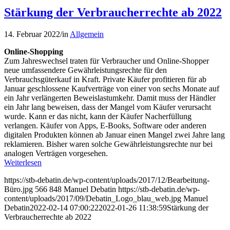
Stärkung der Verbraucherrechte ab 2022
14. Februar 2022
/
in
Allgemein
Online-Shopping
Zum Jahreswechsel traten für Verbraucher und Online-Shopper
neue umfassendere Gewährleistungsrechte für den
Verbrauchsgüterkauf in Kraft. Private Käufer profitieren für ab
Januar geschlossene Kaufverträge von einer von sechs Monate auf
ein Jahr verlängerten Beweislastumkehr. Damit muss der Händler
ein Jahr lang beweisen, dass der Mangel vom Käufer verursacht
wurde. Kann er das nicht, kann der Käufer Nacherfüllung
verlangen. Käufer von Apps, E-Books, Software oder anderen
digitalen Produkten können ab Januar einen Mangel zwei Jahre lang
reklamieren. Bisher waren solche Gewährleistungsrechte nur bei
analogen Verträgen vorgesehen.
Weiterlesen
https://stb-debatin.de/wp-content/uploads/2017/12/Bearbeitung-
Büro.jpg
566
848
Manuel Debatin
https://stb-debatin.de/wp-
content/uploads/2017/09/Debatin_Logo_blau_web.jpg
Manuel
Debatin
2022-02-14 07:00:22
2022-01-26 11:38:59
Stärkung der
Verbraucherrechte ab 2022